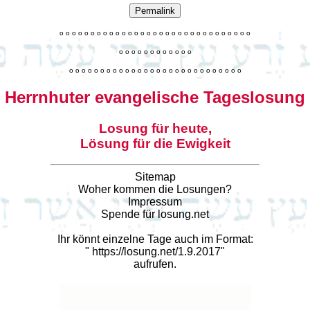
Permalink
o
o
o
o
o
o
o
o
o
o
o
o
o
o
o
o
o
o
o
o
o
o
o
o
o
o
o
o
o
o
o
o
o
o
o
o
o
o
o
o
o
o
o
o
o
o
o
o
o
o
o
o
o
o
o
o
o
o
o
o
o
o
o
o
o
o
o
o
o
o
o
Herrnhuter evangelische Tageslosung
Losung für heute,
Lösung für die Ewigkeit
Sitemap
Woher kommen die Losungen?
Impressum
Spende für losung.net
Ihr könnt einzelne Tage auch im Format:
"
https://losung.net/1.9.2017
"
aufrufen.