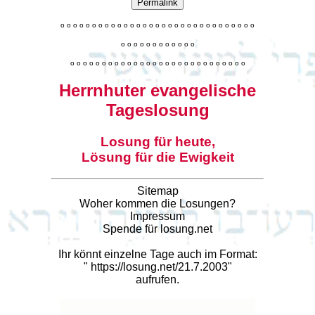
Permalink
o
o
o
o
o
o
o
o
o
o
o
o
o
o
o
o
o
o
o
o
o
o
o
o
o
o
o
o
o
o
o
o
o
o
o
o
o
o
o
o
o
o
o
o
o
o
o
o
o
o
o
o
o
o
o
o
o
o
o
o
o
o
o
o
o
o
o
o
o
o
o
Herrnhuter evangelische
Tageslosung
Losung für heute,
Lösung für die Ewigkeit
Sitemap
Woher kommen die Losungen?
Impressum
Spende für losung.net
Ihr könnt einzelne Tage auch im Format:
"
https://losung.net/21.7.2003
"
aufrufen.