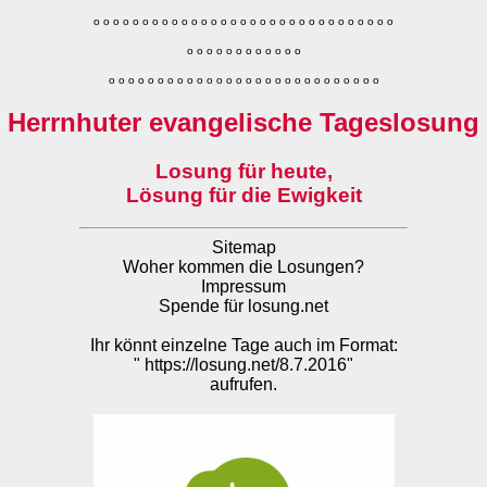
o
o
o
o
o
o
o
o
o
o
o
o
o
o
o
o
o
o
o
o
o
o
o
o
o
o
o
o
o
o
o
o
o
o
o
o
o
o
o
o
o
o
o
o
o
o
o
o
o
o
o
o
o
o
o
o
o
o
o
o
o
o
o
o
o
o
o
o
o
o
o
Herrnhuter evangelische Tageslosung
Losung für heute,
Lösung für die Ewigkeit
Sitemap
Woher kommen die Losungen?
Impressum
Spende für losung.net
Ihr könnt einzelne Tage auch im Format:
"
https://losung.net/8.7.2016
"
aufrufen.