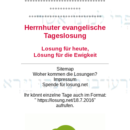
o
o
o
o
o
o
o
o
o
o
o
o
o
o
o
o
o
o
o
o
o
o
o
o
o
o
o
o
o
o
o
o
o
o
o
o
o
o
o
o
o
o
o
o
o
o
o
o
o
o
o
o
o
o
o
o
o
o
o
o
o
o
o
o
o
o
o
o
o
o
o
Herrnhuter evangelische
Tageslosung
Losung für heute,
Lösung für die Ewigkeit
Sitemap
Woher kommen die Losungen?
Impressum
Spende für losung.net
Ihr könnt einzelne Tage auch im Format:
"
https://losung.net/18.7.2016
"
aufrufen.