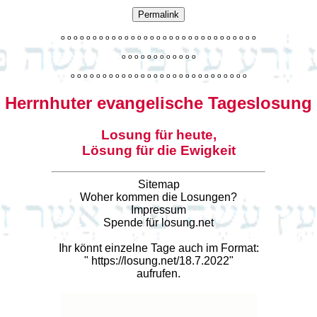
Permalink
o
o
o
o
o
o
o
o
o
o
o
o
o
o
o
o
o
o
o
o
o
o
o
o
o
o
o
o
o
o
o
o
o
o
o
o
o
o
o
o
o
o
o
o
o
o
o
o
o
o
o
o
o
o
o
o
o
o
o
o
o
o
o
o
o
o
o
o
o
o
o
Herrnhuter evangelische Tageslosung
Losung für heute,
Lösung für die Ewigkeit
Sitemap
Woher kommen die Losungen?
Impressum
Spende für losung.net
Ihr könnt einzelne Tage auch im Format:
"
https://losung.net/18.7.2022
"
aufrufen.