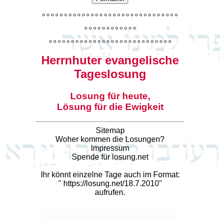
o
o
o
o
o
o
o
o
o
o
o
o
o
o
o
o
o
o
o
o
o
o
o
o
o
o
o
o
o
o
o
o
o
o
o
o
o
o
o
o
o
o
o
o
o
o
o
o
o
o
o
o
o
o
o
o
o
o
o
o
o
o
o
o
o
o
o
o
o
o
o
Herrnhuter evangelische
Tageslosung
Losung für heute,
Lösung für die Ewigkeit
Sitemap
Woher kommen die Losungen?
Impressum
Spende für losung.net
Ihr könnt einzelne Tage auch im Format:
"
https://losung.net/18.7.2010
"
aufrufen.