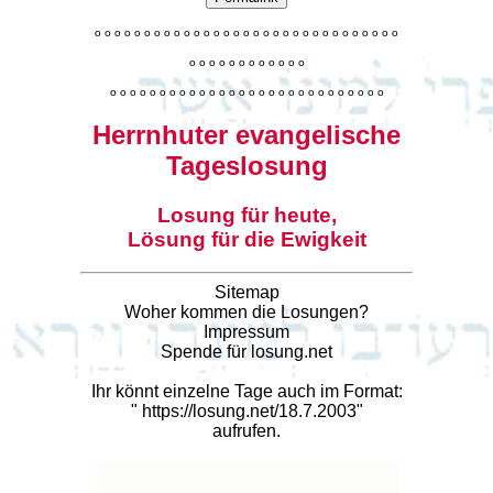
o
o
o
o
o
o
o
o
o
o
o
o
o
o
o
o
o
o
o
o
o
o
o
o
o
o
o
o
o
o
o
o
o
o
o
o
o
o
o
o
o
o
o
o
o
o
o
o
o
o
o
o
o
o
o
o
o
o
o
o
o
o
o
o
o
o
o
o
o
o
o
Herrnhuter evangelische
Tageslosung
Losung für heute,
Lösung für die Ewigkeit
Sitemap
Woher kommen die Losungen?
Impressum
Spende für losung.net
Ihr könnt einzelne Tage auch im Format:
"
https://losung.net/18.7.2003
"
aufrufen.