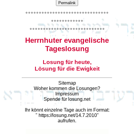
Permalink
o
o
o
o
o
o
o
o
o
o
o
o
o
o
o
o
o
o
o
o
o
o
o
o
o
o
o
o
o
o
o
o
o
o
o
o
o
o
o
o
o
o
o
o
o
o
o
o
o
o
o
o
o
o
o
o
o
o
o
o
o
o
o
o
o
o
o
o
o
o
o
Herrnhuter evangelische
Tageslosung
Losung für heute,
Lösung für die Ewigkeit
Sitemap
Woher kommen die Losungen?
Impressum
Spende für losung.net
Ihr könnt einzelne Tage auch im Format:
"
https://losung.net/14.7.2010
"
aufrufen.