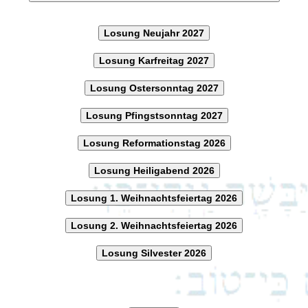
Losung Neujahr 2027
Losung Karfreitag 2027
Losung Ostersonntag 2027
Losung Pfingstsonntag 2027
Losung Reformationstag 2026
Losung Heiligabend 2026
Losung 1. Weihnachtsfeiertag 2026
Losung 2. Weihnachtsfeiertag 2026
Losung Silvester 2026