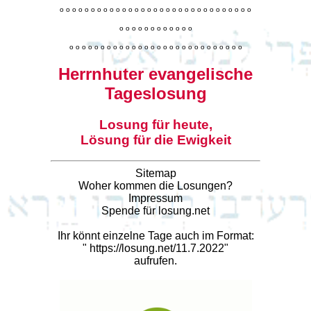
o
o
o
o
o
o
o
o
o
o
o
o
o
o
o
o
o
o
o
o
o
o
o
o
o
o
o
o
o
o
o
o
o
o
o
o
o
o
o
o
o
o
o
o
o
o
o
o
o
o
o
o
o
o
o
o
o
o
o
o
o
o
o
o
o
o
o
o
o
o
o
Herrnhuter evangelische
Tageslosung
Losung für heute,
Lösung für die Ewigkeit
Sitemap
Woher kommen die Losungen?
Impressum
Spende für losung.net
Ihr könnt einzelne Tage auch im Format:
"
https://losung.net/11.7.2022
"
aufrufen.