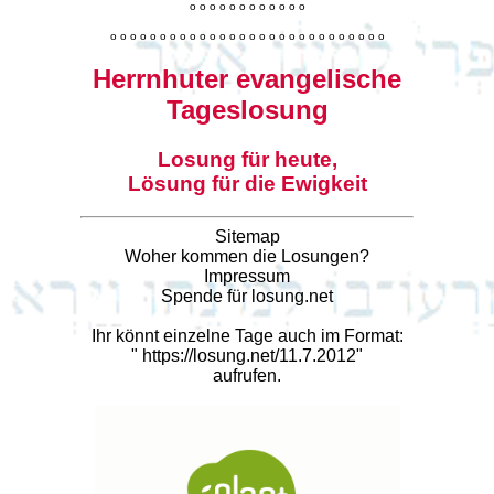
o
o
o
o
o
o
o
o
o
o
o
o
o
o
o
o
o
o
o
o
o
o
o
o
o
o
o
o
o
o
o
o
o
o
o
o
o
o
o
o
Herrnhuter evangelische
Tageslosung
Losung für heute,
Lösung für die Ewigkeit
Sitemap
Woher kommen die Losungen?
Impressum
Spende für losung.net
Ihr könnt einzelne Tage auch im Format:
"
https://losung.net/11.7.2012
"
aufrufen.