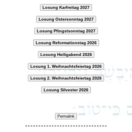
Losung Karfreitag 2027
Losung Ostersonntag 2027
Losung Pfingstsonntag 2027
Losung Reformationstag 2026
Losung Heiligabend 2026
Losung 1. Weihnachtsfeiertag 2026
Losung 2. Weihnachtsfeiertag 2026
Losung Silvester 2026
Permalink
o
o
o
o
o
o
o
o
o
o
o
o
o
o
o
o
o
o
o
o
o
o
o
o
o
o
o
o
o
o
o