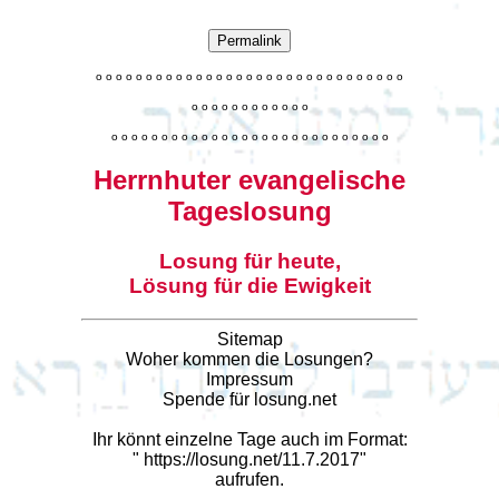
Permalink
o
o
o
o
o
o
o
o
o
o
o
o
o
o
o
o
o
o
o
o
o
o
o
o
o
o
o
o
o
o
o
o
o
o
o
o
o
o
o
o
o
o
o
o
o
o
o
o
o
o
o
o
o
o
o
o
o
o
o
o
o
o
o
o
o
o
o
o
o
o
o
Herrnhuter evangelische
Tageslosung
Losung für heute,
Lösung für die Ewigkeit
Sitemap
Woher kommen die Losungen?
Impressum
Spende für losung.net
Ihr könnt einzelne Tage auch im Format:
"
https://losung.net/11.7.2017
"
aufrufen.