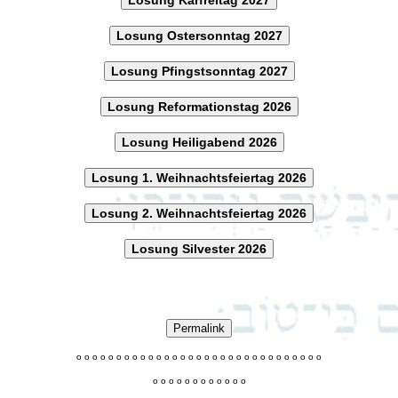
Losung Ostersonntag 2027
Losung Pfingstsonntag 2027
Losung Reformationstag 2026
Losung Heiligabend 2026
Losung 1. Weihnachtsfeiertag 2026
Losung 2. Weihnachtsfeiertag 2026
Losung Silvester 2026
Permalink
o
o
o
o
o
o
o
o
o
o
o
o
o
o
o
o
o
o
o
o
o
o
o
o
o
o
o
o
o
o
o
o
o
o
o
o
o
o
o
o
o
o
o