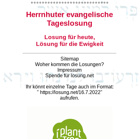
o
o
o
o
o
o
o
o
o
o
o
o
o
o
o
o
o
o
o
o
o
o
o
o
o
o
o
o
Herrnhuter evangelische
Tageslosung
Losung für heute,
Lösung für die Ewigkeit
Sitemap
Woher kommen die Losungen?
Impressum
Spende für losung.net
Ihr könnt einzelne Tage auch im Format:
"
https://losung.net/16.7.2022
"
aufrufen.