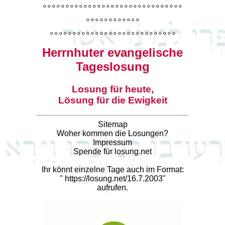
o
o
o
o
o
o
o
o
o
o
o
o
o
o
o
o
o
o
o
o
o
o
o
o
o
o
o
o
o
o
o
o
o
o
o
o
o
o
o
o
o
o
o
o
o
o
o
o
o
o
o
o
o
o
o
o
o
o
o
o
o
o
o
o
o
o
o
o
o
o
o
Herrnhuter evangelische
Tageslosung
Losung für heute,
Lösung für die Ewigkeit
Sitemap
Woher kommen die Losungen?
Impressum
Spende für losung.net
Ihr könnt einzelne Tage auch im Format:
"
https://losung.net/16.7.2003
"
aufrufen.