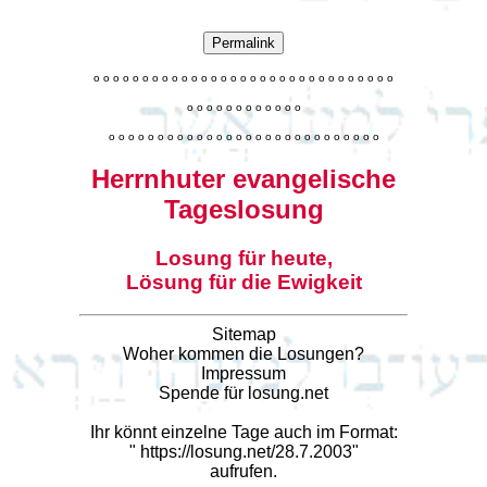
Permalink
o
o
o
o
o
o
o
o
o
o
o
o
o
o
o
o
o
o
o
o
o
o
o
o
o
o
o
o
o
o
o
o
o
o
o
o
o
o
o
o
o
o
o
o
o
o
o
o
o
o
o
o
o
o
o
o
o
o
o
o
o
o
o
o
o
o
o
o
o
o
o
Herrnhuter evangelische
Tageslosung
Losung für heute,
Lösung für die Ewigkeit
Sitemap
Woher kommen die Losungen?
Impressum
Spende für losung.net
Ihr könnt einzelne Tage auch im Format:
"
https://losung.net/28.7.2003
"
aufrufen.