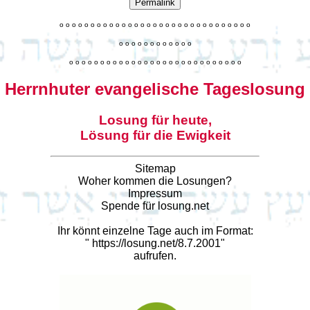
Permalink
o
o
o
o
o
o
o
o
o
o
o
o
o
o
o
o
o
o
o
o
o
o
o
o
o
o
o
o
o
o
o
o
o
o
o
o
o
o
o
o
o
o
o
o
o
o
o
o
o
o
o
o
o
o
o
o
o
o
o
o
o
o
o
o
o
o
o
o
o
o
o
Herrnhuter evangelische Tageslosung
Losung für heute,
Lösung für die Ewigkeit
Sitemap
Woher kommen die Losungen?
Impressum
Spende für losung.net
Ihr könnt einzelne Tage auch im Format:
"
https://losung.net/8.7.2001
"
aufrufen.