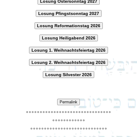
Losung Ostersonntag 2027
Losung Pfingstsonntag 2027
Losung Reformationstag 2026
Losung Heiligabend 2026
Losung 1. Weihnachtsfeiertag 2026
Losung 2. Weihnachtsfeiertag 2026
Losung Silvester 2026
Permalink
o
o
o
o
o
o
o
o
o
o
o
o
o
o
o
o
o
o
o
o
o
o
o
o
o
o
o
o
o
o
o
o
o
o
o
o
o
o
o
o
o
o
o
o
o
o
o
o
o
o
o
o
o
o
o
o
o
o
o
o
o
o
o
o
o
o
o
o
o
o
o