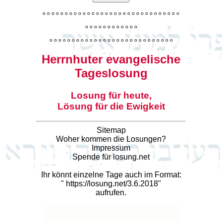
o
o
o
o
o
o
o
o
o
o
o
o
o
o
o
o
o
o
o
o
o
o
o
o
o
o
o
o
o
o
o
o
o
o
o
o
o
o
o
o
o
o
o
o
o
o
o
o
o
o
o
o
o
o
o
o
o
o
o
o
o
o
o
o
o
o
o
o
o
o
o
Herrnhuter evangelische
Tageslosung
Losung für heute,
Lösung für die Ewigkeit
Sitemap
Woher kommen die Losungen?
Impressum
Spende für losung.net
Ihr könnt einzelne Tage auch im Format:
"
https://losung.net/3.6.2018
"
aufrufen.