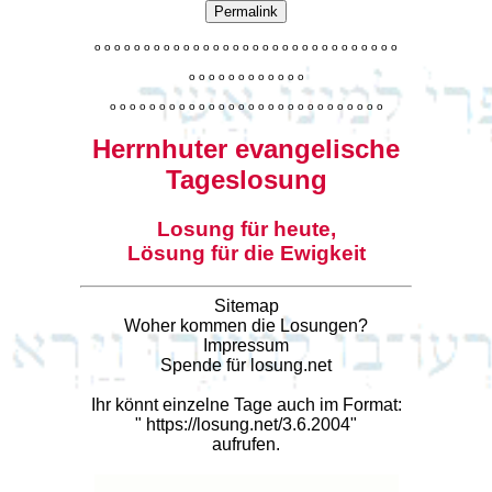
Permalink
o
o
o
o
o
o
o
o
o
o
o
o
o
o
o
o
o
o
o
o
o
o
o
o
o
o
o
o
o
o
o
o
o
o
o
o
o
o
o
o
o
o
o
o
o
o
o
o
o
o
o
o
o
o
o
o
o
o
o
o
o
o
o
o
o
o
o
o
o
o
o
Herrnhuter evangelische
Tageslosung
Losung für heute,
Lösung für die Ewigkeit
Sitemap
Woher kommen die Losungen?
Impressum
Spende für losung.net
Ihr könnt einzelne Tage auch im Format:
"
https://losung.net/3.6.2004
"
aufrufen.