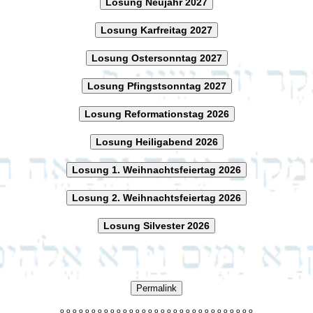
Losung Neujahr 2027
Losung Karfreitag 2027
Losung Ostersonntag 2027
Losung Pfingstsonntag 2027
Losung Reformationstag 2026
Losung Heiligabend 2026
Losung 1. Weihnachtsfeiertag 2026
Losung 2. Weihnachtsfeiertag 2026
Losung Silvester 2026
Permalink
o
o
o
o
o
o
o
o
o
o
o
o
o
o
o
o
o
o
o
o
o
o
o
o
o
o
o
o
o
o
o