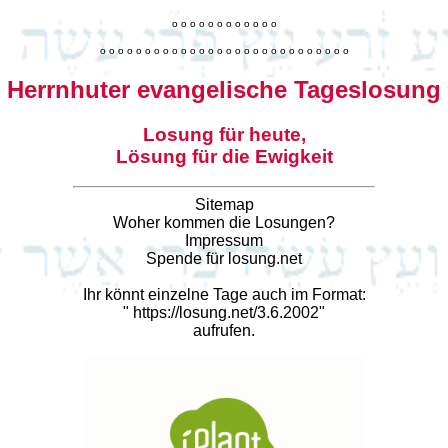
o
o
o
o
o
o
o
o
o
o
o
o
o
o
o
o
o
o
o
o
o
o
o
o
o
o
o
o
o
o
o
o
o
o
o
o
o
o
o
o
Herrnhuter evangelische Tageslosung
Losung für heute,
Lösung für die Ewigkeit
Sitemap
Woher kommen die Losungen?
Impressum
Spende für losung.net
Ihr könnt einzelne Tage auch im Format:
"
https://losung.net/3.6.2002
"
aufrufen.