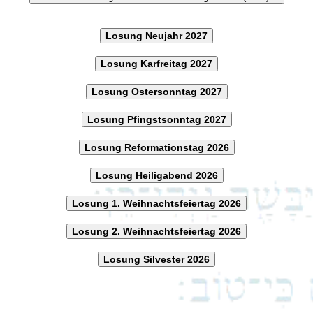
Losung Neujahr 2027
Losung Karfreitag 2027
Losung Ostersonntag 2027
Losung Pfingstsonntag 2027
Losung Reformationstag 2026
Losung Heiligabend 2026
Losung 1. Weihnachtsfeiertag 2026
Losung 2. Weihnachtsfeiertag 2026
Losung Silvester 2026