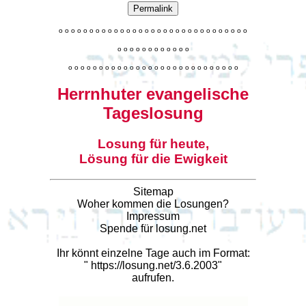
Permalink
o
o
o
o
o
o
o
o
o
o
o
o
o
o
o
o
o
o
o
o
o
o
o
o
o
o
o
o
o
o
o
o
o
o
o
o
o
o
o
o
o
o
o
o
o
o
o
o
o
o
o
o
o
o
o
o
o
o
o
o
o
o
o
o
o
o
o
o
o
o
o
Herrnhuter evangelische
Tageslosung
Losung für heute,
Lösung für die Ewigkeit
Sitemap
Woher kommen die Losungen?
Impressum
Spende für losung.net
Ihr könnt einzelne Tage auch im Format:
"
https://losung.net/3.6.2003
"
aufrufen.