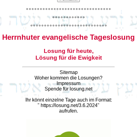
o
o
o
o
o
o
o
o
o
o
o
o
o
o
o
o
o
o
o
o
o
o
o
o
o
o
o
o
o
o
o
o
o
o
o
o
o
o
o
o
o
o
o
o
o
o
o
o
o
o
o
o
o
o
o
o
o
o
o
o
o
o
o
o
o
o
o
o
o
o
o
Herrnhuter evangelische Tageslosung
Losung für heute,
Lösung für die Ewigkeit
Sitemap
Woher kommen die Losungen?
Impressum
Spende für losung.net
Ihr könnt einzelne Tage auch im Format:
"
https://losung.net/3.6.2024
"
aufrufen.