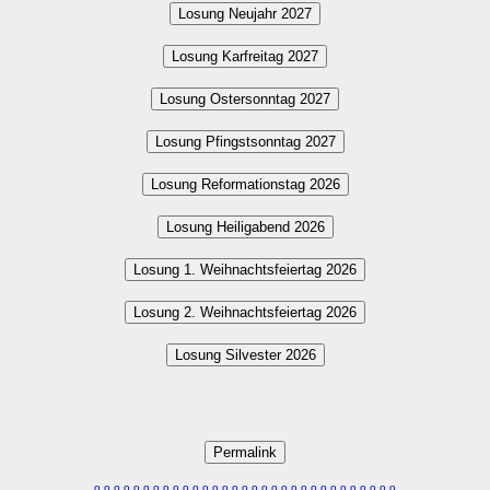
Losung Neujahr 2027
Losung Karfreitag 2027
Losung Ostersonntag 2027
Losung Pfingstsonntag 2027
Losung Reformationstag 2026
Losung Heiligabend 2026
Losung 1. Weihnachtsfeiertag 2026
Losung 2. Weihnachtsfeiertag 2026
Losung Silvester 2026
Permalink
o
o
o
o
o
o
o
o
o
o
o
o
o
o
o
o
o
o
o
o
o
o
o
o
o
o
o
o
o
o
o