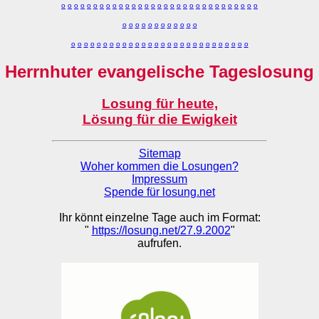
o
o
o
o
o
o
o
o
o
o
o
o
o
o
o
o
o
o
o
o
o
o
o
o
o
o
o
o
o
o
o
o
o
o
o
o
o
o
o
o
o
o
o
o
o
o
o
o
o
o
o
o
o
o
o
o
o
o
o
o
o
o
o
o
o
o
o
o
o
o
o
Herrnhuter evangelische Tageslosung
Losung für heute,
Lösung für die Ewigkeit
Sitemap
Woher kommen die Losungen?
Impressum
Spende für losung.net
Ihr könnt einzelne Tage auch im Format:
"
https://losung.net/27.9.2002
"
aufrufen.