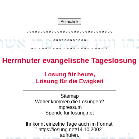
Permalink
o
o
o
o
o
o
o
o
o
o
o
o
o
o
o
o
o
o
o
o
o
o
o
o
o
o
o
o
o
o
o
o
o
o
o
o
o
o
o
o
o
o
o
o
o
o
o
o
o
o
o
o
o
o
o
o
o
o
o
o
o
o
o
o
o
o
o
o
o
o
o
Herrnhuter evangelische Tageslosung
Losung für heute,
Lösung für die Ewigkeit
Sitemap
Woher kommen die Losungen?
Impressum
Spende für losung.net
Ihr könnt einzelne Tage auch im Format:
"
https://losung.net/14.10.2002
"
aufrufen.