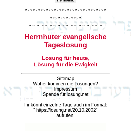
Permalink
o
o
o
o
o
o
o
o
o
o
o
o
o
o
o
o
o
o
o
o
o
o
o
o
o
o
o
o
o
o
o
o
o
o
o
o
o
o
o
o
o
o
o
o
o
o
o
o
o
o
o
o
o
o
o
o
o
o
o
o
o
o
o
o
o
o
o
o
o
o
o
Herrnhuter evangelische
Tageslosung
Losung für heute,
Lösung für die Ewigkeit
Sitemap
Woher kommen die Losungen?
Impressum
Spende für losung.net
Ihr könnt einzelne Tage auch im Format:
"
https://losung.net/20.10.2002
"
aufrufen.