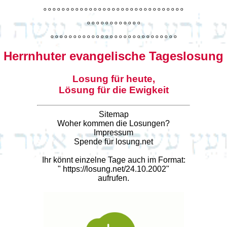
o
o
o
o
o
o
o
o
o
o
o
o
o
o
o
o
o
o
o
o
o
o
o
o
o
o
o
o
o
o
o
o
o
o
o
o
o
o
o
o
o
o
o
o
o
o
o
o
o
o
o
o
o
o
o
o
o
o
o
o
o
o
o
o
o
o
o
o
o
o
o
Herrnhuter evangelische Tageslosung
Losung für heute,
Lösung für die Ewigkeit
Sitemap
Woher kommen die Losungen?
Impressum
Spende für losung.net
Ihr könnt einzelne Tage auch im Format:
"
https://losung.net/24.10.2002
"
aufrufen.