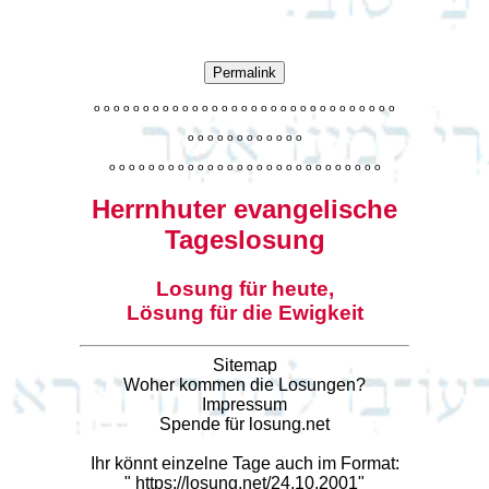
Permalink
o
o
o
o
o
o
o
o
o
o
o
o
o
o
o
o
o
o
o
o
o
o
o
o
o
o
o
o
o
o
o
o
o
o
o
o
o
o
o
o
o
o
o
o
o
o
o
o
o
o
o
o
o
o
o
o
o
o
o
o
o
o
o
o
o
o
o
o
o
o
o
Herrnhuter evangelische
Tageslosung
Losung für heute,
Lösung für die Ewigkeit
Sitemap
Woher kommen die Losungen?
Impressum
Spende für losung.net
Ihr könnt einzelne Tage auch im Format:
"
https://losung.net/24.10.2001
"