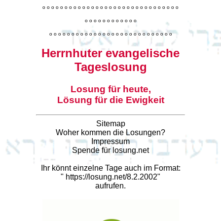
o
o
o
o
o
o
o
o
o
o
o
o
o
o
o
o
o
o
o
o
o
o
o
o
o
o
o
o
o
o
o
o
o
o
o
o
o
o
o
o
o
o
o
o
o
o
o
o
o
o
o
o
o
o
o
o
o
o
o
o
o
o
o
o
o
o
o
o
o
o
o
Herrnhuter evangelische
Tageslosung
Losung für heute,
Lösung für die Ewigkeit
Sitemap
Woher kommen die Losungen?
Impressum
Spende für losung.net
Ihr könnt einzelne Tage auch im Format:
"
https://losung.net/8.2.2002
"
aufrufen.