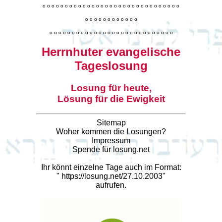
o
o
o
o
o
o
o
o
o
o
o
o
o
o
o
o
o
o
o
o
o
o
o
o
o
o
o
o
o
o
o
o
o
o
o
o
o
o
o
o
o
o
o
o
o
o
o
o
o
o
o
o
o
o
o
o
o
o
o
o
o
o
o
o
o
o
o
o
o
o
o
Herrnhuter evangelische
Tageslosung
Losung für heute,
Lösung für die Ewigkeit
Sitemap
Woher kommen die Losungen?
Impressum
Spende für losung.net
Ihr könnt einzelne Tage auch im Format:
"
https://losung.net/27.10.2003
"
aufrufen.