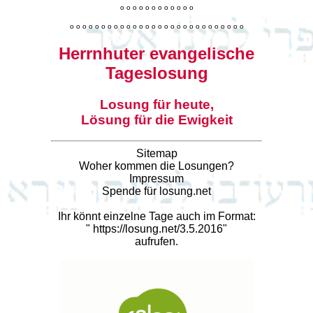
o
o
o
o
o
o
o
o
o
o
o
o
o
o
o
o
o
o
o
o
o
o
o
o
o
o
o
o
o
o
o
o
o
o
o
o
o
o
o
o
Herrnhuter evangelische
Tageslosung
Losung für heute,
Lösung für die Ewigkeit
Sitemap
Woher kommen die Losungen?
Impressum
Spende für losung.net
Ihr könnt einzelne Tage auch im Format:
"
https://losung.net/3.5.2016
"
aufrufen.