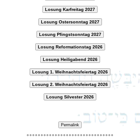
Losung Karfreitag 2027
Losung Ostersonntag 2027
Losung Pfingstsonntag 2027
Losung Reformationstag 2026
Losung Heiligabend 2026
Losung 1. Weihnachtsfeiertag 2026
Losung 2. Weihnachtsfeiertag 2026
Losung Silvester 2026
Permalink
o
o
o
o
o
o
o
o
o
o
o
o
o
o
o
o
o
o
o
o
o
o
o
o
o
o
o
o
o
o
o