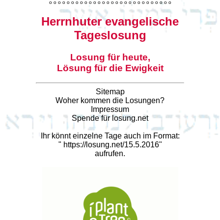
o
o
o
o
o
o
o
o
o
o
o
o
o
o
o
o
o
o
o
o
o
o
o
o
o
o
o
o
Herrnhuter evangelische
Tageslosung
Losung für heute,
Lösung für die Ewigkeit
Sitemap
Woher kommen die Losungen?
Impressum
Spende für losung.net
Ihr könnt einzelne Tage auch im Format:
"
https://losung.net/15.5.2016
"
aufrufen.