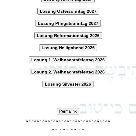
Losung Ostersonntag 2027
Losung Pfingstsonntag 2027
Losung Reformationstag 2026
Losung Heiligabend 2026
Losung 1. Weihnachtsfeiertag 2026
Losung 2. Weihnachtsfeiertag 2026
Losung Silvester 2026
Permalink
o
o
o
o
o
o
o
o
o
o
o
o
o
o
o
o
o
o
o
o
o
o
o
o
o
o
o
o
o
o
o
o
o
o
o
o
o
o
o
o
o
o
o