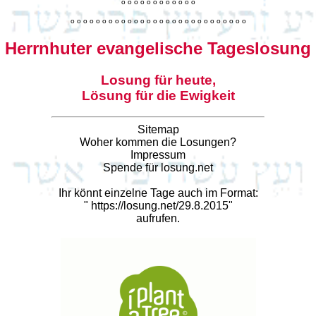
o
o
o
o
o
o
o
o
o
o
o
o
o
o
o
o
o
o
o
o
o
o
o
o
o
o
o
o
o
o
o
o
o
o
o
o
o
o
o
o
Herrnhuter evangelische Tageslosung
Losung für heute,
Lösung für die Ewigkeit
Sitemap
Woher kommen die Losungen?
Impressum
Spende für losung.net
Ihr könnt einzelne Tage auch im Format:
"
https://losung.net/29.8.2015
"
aufrufen.