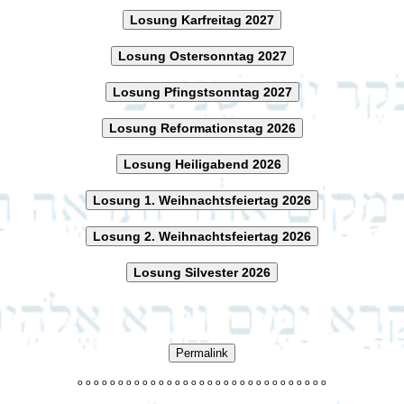
Losung Karfreitag 2027
Losung Ostersonntag 2027
Losung Pfingstsonntag 2027
Losung Reformationstag 2026
Losung Heiligabend 2026
Losung 1. Weihnachtsfeiertag 2026
Losung 2. Weihnachtsfeiertag 2026
Losung Silvester 2026
Permalink
o
o
o
o
o
o
o
o
o
o
o
o
o
o
o
o
o
o
o
o
o
o
o
o
o
o
o
o
o
o
o