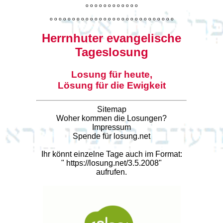
o
o
o
o
o
o
o
o
o
o
o
o
o
o
o
o
o
o
o
o
o
o
o
o
o
o
o
o
o
o
o
o
o
o
o
o
o
o
o
o
Herrnhuter evangelische
Tageslosung
Losung für heute,
Lösung für die Ewigkeit
Sitemap
Woher kommen die Losungen?
Impressum
Spende für losung.net
Ihr könnt einzelne Tage auch im Format:
"
https://losung.net/3.5.2008
"
aufrufen.