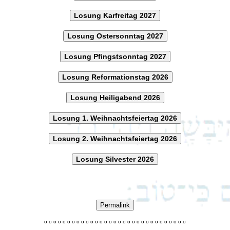
Losung Karfreitag 2027
Losung Ostersonntag 2027
Losung Pfingstsonntag 2027
Losung Reformationstag 2026
Losung Heiligabend 2026
Losung 1. Weihnachtsfeiertag 2026
Losung 2. Weihnachtsfeiertag 2026
Losung Silvester 2026
Permalink
o
o
o
o
o
o
o
o
o
o
o
o
o
o
o
o
o
o
o
o
o
o
o
o
o
o
o
o
o
o
o