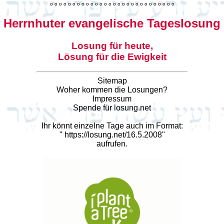
o
o
o
o
o
o
o
o
o
o
o
o
o
o
o
o
o
o
o
o
o
o
o
o
o
o
o
o
Herrnhuter evangelische Tageslosung
Losung für heute,
Lösung für die Ewigkeit
Sitemap
Woher kommen die Losungen?
Impressum
Spende für losung.net
Ihr könnt einzelne Tage auch im Format:
"
https://losung.net/16.5.2008
"
aufrufen.