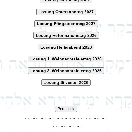
Losung Ostersonntag 2027
Losung Pfingstsonntag 2027
Losung Reformationstag 2026
Losung Heiligabend 2026
Losung 1. Weihnachtsfeiertag 2026
Losung 2. Weihnachtsfeiertag 2026
Losung Silvester 2026
Permalink
o
o
o
o
o
o
o
o
o
o
o
o
o
o
o
o
o
o
o
o
o
o
o
o
o
o
o
o
o
o
o
o
o
o
o
o
o
o
o
o
o
o
o