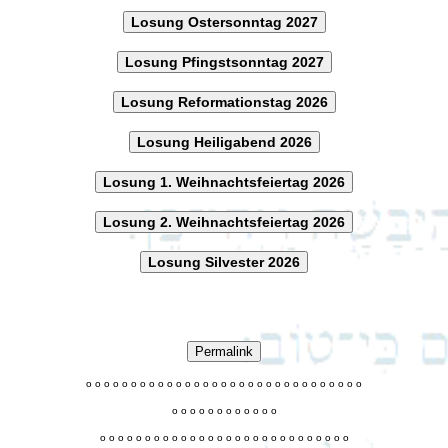
Losung Ostersonntag 2027
Losung Pfingstsonntag 2027
Losung Reformationstag 2026
Losung Heiligabend 2026
Losung 1. Weihnachtsfeiertag 2026
Losung 2. Weihnachtsfeiertag 2026
Losung Silvester 2026
Permalink
o
o
o
o
o
o
o
o
o
o
o
o
o
o
o
o
o
o
o
o
o
o
o
o
o
o
o
o
o
o
o
o
o
o
o
o
o
o
o
o
o
o
o
o
o
o
o
o
o
o
o
o
o
o
o
o
o
o
o
o
o
o
o
o
o
o
o
o
o
o
o