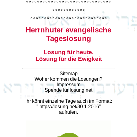
o
o
o
o
o
o
o
o
o
o
o
o
o
o
o
o
o
o
o
o
o
o
o
o
o
o
o
o
o
o
o
o
o
o
o
o
o
o
o
o
o
o
o
o
o
o
o
o
o
o
o
o
o
o
o
o
o
o
o
o
o
o
o
o
o
o
o
o
o
o
o
Herrnhuter evangelische
Tageslosung
Losung für heute,
Lösung für die Ewigkeit
Sitemap
Woher kommen die Losungen?
Impressum
Spende für losung.net
Ihr könnt einzelne Tage auch im Format:
"
https://losung.net/30.1.2016
"
aufrufen.