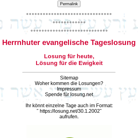
Permalink
o
o
o
o
o
o
o
o
o
o
o
o
o
o
o
o
o
o
o
o
o
o
o
o
o
o
o
o
o
o
o
o
o
o
o
o
o
o
o
o
o
o
o
o
o
o
o
o
o
o
o
o
o
o
o
o
o
o
o
o
o
o
o
o
o
o
o
o
o
o
o
Herrnhuter evangelische Tageslosung
Losung für heute,
Lösung für die Ewigkeit
Sitemap
Woher kommen die Losungen?
Impressum
Spende für losung.net
Ihr könnt einzelne Tage auch im Format:
"
https://losung.net/30.1.2002
"
aufrufen.