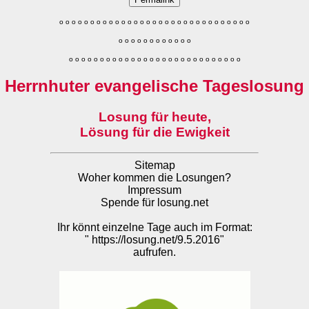
o
o
o
o
o
o
o
o
o
o
o
o
o
o
o
o
o
o
o
o
o
o
o
o
o
o
o
o
o
o
o
o
o
o
o
o
o
o
o
o
o
o
o
o
o
o
o
o
o
o
o
o
o
o
o
o
o
o
o
o
o
o
o
o
o
o
o
o
o
o
o
Herrnhuter evangelische Tageslosung
Losung für heute,
Lösung für die Ewigkeit
Sitemap
Woher kommen die Losungen?
Impressum
Spende für losung.net
Ihr könnt einzelne Tage auch im Format:
"
https://losung.net/9.5.2016
"
aufrufen.