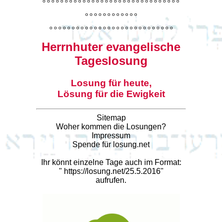
o
o
o
o
o
o
o
o
o
o
o
o
o
o
o
o
o
o
o
o
o
o
o
o
o
o
o
o
o
o
o
o
o
o
o
o
o
o
o
o
o
o
o
o
o
o
o
o
o
o
o
o
o
o
o
o
o
o
o
o
o
o
o
o
o
o
o
o
o
o
o
Herrnhuter evangelische
Tageslosung
Losung für heute,
Lösung für die Ewigkeit
Sitemap
Woher kommen die Losungen?
Impressum
Spende für losung.net
Ihr könnt einzelne Tage auch im Format:
"
https://losung.net/25.5.2016
"
aufrufen.