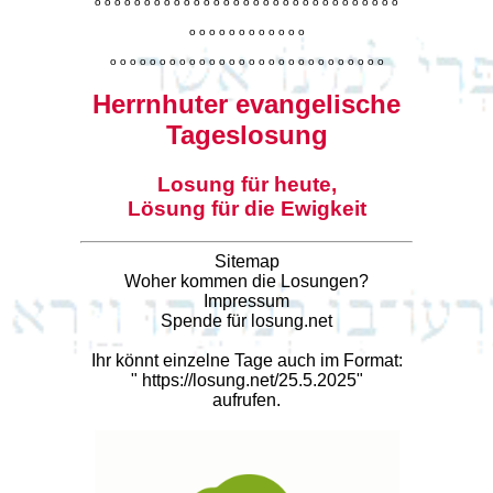
o
o
o
o
o
o
o
o
o
o
o
o
o
o
o
o
o
o
o
o
o
o
o
o
o
o
o
o
o
o
o
o
o
o
o
o
o
o
o
o
o
o
o
o
o
o
o
o
o
o
o
o
o
o
o
o
o
o
o
o
o
o
o
o
o
o
o
o
o
o
o
Herrnhuter evangelische
Tageslosung
Losung für heute,
Lösung für die Ewigkeit
Sitemap
Woher kommen die Losungen?
Impressum
Spende für losung.net
Ihr könnt einzelne Tage auch im Format:
"
https://losung.net/25.5.2025
"
aufrufen.