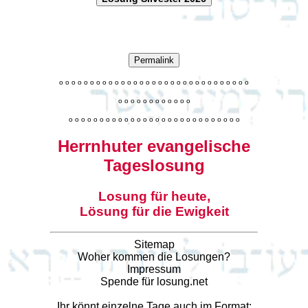
Permalink
o
o
o
o
o
o
o
o
o
o
o
o
o
o
o
o
o
o
o
o
o
o
o
o
o
o
o
o
o
o
o
o
o
o
o
o
o
o
o
o
o
o
o
o
o
o
o
o
o
o
o
o
o
o
o
o
o
o
o
o
o
o
o
o
o
o
o
o
o
o
o
Herrnhuter evangelische
Tageslosung
Losung für heute,
Lösung für die Ewigkeit
Sitemap
Woher kommen die Losungen?
Impressum
Spende für losung.net
Ihr könnt einzelne Tage auch im Format: