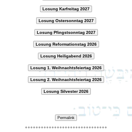
Losung Karfreitag 2027
Losung Ostersonntag 2027
Losung Pfingstsonntag 2027
Losung Reformationstag 2026
Losung Heiligabend 2026
Losung 1. Weihnachtsfeiertag 2026
Losung 2. Weihnachtsfeiertag 2026
Losung Silvester 2026
Permalink
o
o
o
o
o
o
o
o
o
o
o
o
o
o
o
o
o
o
o
o
o
o
o
o
o
o
o
o
o
o
o