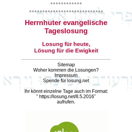
o
o
o
o
o
o
o
o
o
o
o
o
o
o
o
o
o
o
o
o
o
o
o
o
o
o
o
o
o
o
o
o
o
o
o
o
o
o
o
o
Herrnhuter evangelische
Tageslosung
Losung für heute,
Lösung für die Ewigkeit
Sitemap
Woher kommen die Losungen?
Impressum
Spende für losung.net
Ihr könnt einzelne Tage auch im Format:
"
https://losung.net/8.5.2016
"
aufrufen.