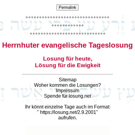
Permalink
o
o
o
o
o
o
o
o
o
o
o
o
o
o
o
o
o
o
o
o
o
o
o
o
o
o
o
o
o
o
o
o
o
o
o
o
o
o
o
o
o
o
o
o
o
o
o
o
o
o
o
o
o
o
o
o
o
o
o
o
o
o
o
o
o
o
o
o
o
o
o
Herrnhuter evangelische Tageslosung
Losung für heute,
Lösung für die Ewigkeit
Sitemap
Woher kommen die Losungen?
Impressum
Spende für losung.net
Ihr könnt einzelne Tage auch im Format:
"
https://losung.net/2.9.2001
"
aufrufen.