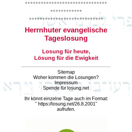
o
o
o
o
o
o
o
o
o
o
o
o
o
o
o
o
o
o
o
o
o
o
o
o
o
o
o
o
o
o
o
o
o
o
o
o
o
o
o
o
o
o
o
o
o
o
o
o
o
o
o
o
o
o
o
o
o
o
o
o
o
o
o
o
o
o
o
o
o
o
o
Herrnhuter evangelische
Tageslosung
Losung für heute,
Lösung für die Ewigkeit
Sitemap
Woher kommen die Losungen?
Impressum
Spende für losung.net
Ihr könnt einzelne Tage auch im Format:
"
https://losung.net/26.8.2001
"
aufrufen.