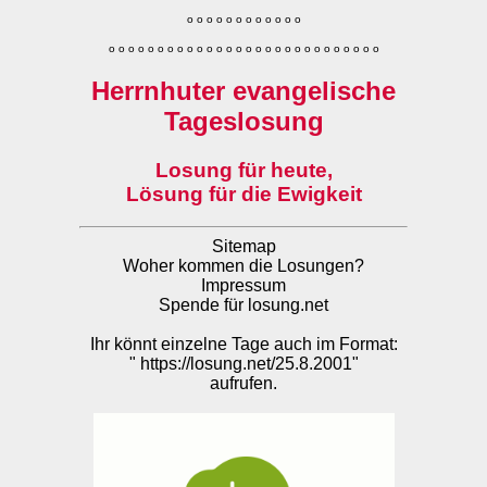
o
o
o
o
o
o
o
o
o
o
o
o
o
o
o
o
o
o
o
o
o
o
o
o
o
o
o
o
o
o
o
o
o
o
o
o
o
o
o
o
Herrnhuter evangelische
Tageslosung
Losung für heute,
Lösung für die Ewigkeit
Sitemap
Woher kommen die Losungen?
Impressum
Spende für losung.net
Ihr könnt einzelne Tage auch im Format:
"
https://losung.net/25.8.2001
"
aufrufen.