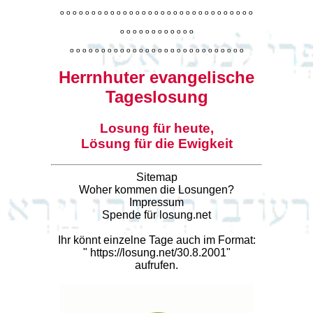
o
o
o
o
o
o
o
o
o
o
o
o
o
o
o
o
o
o
o
o
o
o
o
o
o
o
o
o
o
o
o
o
o
o
o
o
o
o
o
o
o
o
o
o
o
o
o
o
o
o
o
o
o
o
o
o
o
o
o
o
o
o
o
o
o
o
o
o
o
o
o
Herrnhuter evangelische
Tageslosung
Losung für heute,
Lösung für die Ewigkeit
Sitemap
Woher kommen die Losungen?
Impressum
Spende für losung.net
Ihr könnt einzelne Tage auch im Format:
"
https://losung.net/30.8.2001
"
aufrufen.