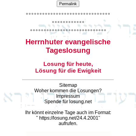
Permalink
o
o
o
o
o
o
o
o
o
o
o
o
o
o
o
o
o
o
o
o
o
o
o
o
o
o
o
o
o
o
o
o
o
o
o
o
o
o
o
o
o
o
o
o
o
o
o
o
o
o
o
o
o
o
o
o
o
o
o
o
o
o
o
o
o
o
o
o
o
o
o
Herrnhuter evangelische
Tageslosung
Losung für heute,
Lösung für die Ewigkeit
Sitemap
Woher kommen die Losungen?
Impressum
Spende für losung.net
Ihr könnt einzelne Tage auch im Format:
"
https://losung.net/24.4.2001
"
aufrufen.