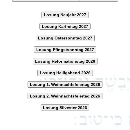
Losung Neujahr 2027
Losung Karfreitag 2027
Losung Ostersonntag 2027
Losung Pfingstsonntag 2027
Losung Reformationstag 2026
Losung Heiligabend 2026
Losung 1. Weihnachtsfeiertag 2026
Losung 2. Weihnachtsfeiertag 2026
Losung Silvester 2026