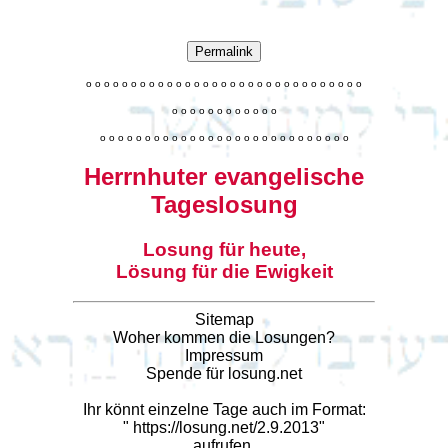
Permalink
o
o
o
o
o
o
o
o
o
o
o
o
o
o
o
o
o
o
o
o
o
o
o
o
o
o
o
o
o
o
o
o
o
o
o
o
o
o
o
o
o
o
o
o
o
o
o
o
o
o
o
o
o
o
o
o
o
o
o
o
o
o
o
o
o
o
o
o
o
o
o
Herrnhuter evangelische
Tageslosung
Losung für heute,
Lösung für die Ewigkeit
Sitemap
Woher kommen die Losungen?
Impressum
Spende für losung.net
Ihr könnt einzelne Tage auch im Format:
"
https://losung.net/2.9.2013
"
aufrufen.