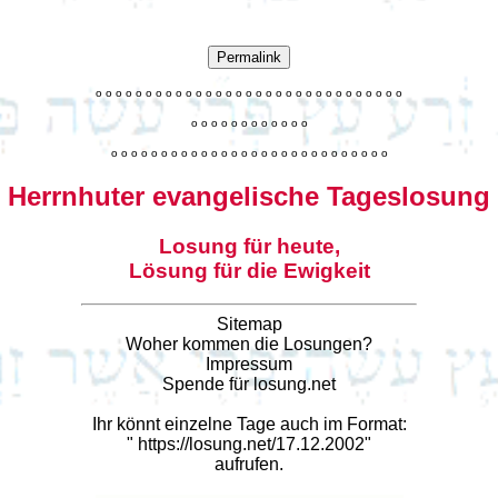
Permalink
o
o
o
o
o
o
o
o
o
o
o
o
o
o
o
o
o
o
o
o
o
o
o
o
o
o
o
o
o
o
o
o
o
o
o
o
o
o
o
o
o
o
o
o
o
o
o
o
o
o
o
o
o
o
o
o
o
o
o
o
o
o
o
o
o
o
o
o
o
o
o
Herrnhuter evangelische Tageslosung
Losung für heute,
Lösung für die Ewigkeit
Sitemap
Woher kommen die Losungen?
Impressum
Spende für losung.net
Ihr könnt einzelne Tage auch im Format:
"
https://losung.net/17.12.2002
"
aufrufen.