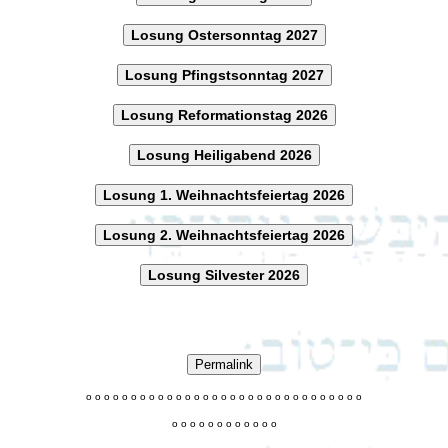
Losung Ostersonntag 2027
Losung Pfingstsonntag 2027
Losung Reformationstag 2026
Losung Heiligabend 2026
Losung 1. Weihnachtsfeiertag 2026
Losung 2. Weihnachtsfeiertag 2026
Losung Silvester 2026
Permalink
o
o
o
o
o
o
o
o
o
o
o
o
o
o
o
o
o
o
o
o
o
o
o
o
o
o
o
o
o
o
o
o
o
o
o
o
o
o
o
o
o
o
o