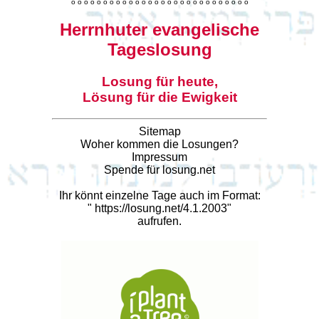
o
o
o
o
o
o
o
o
o
o
o
o
o
o
o
o
o
o
o
o
o
o
o
o
o
o
o
o
Herrnhuter evangelische
Tageslosung
Losung für heute,
Lösung für die Ewigkeit
Sitemap
Woher kommen die Losungen?
Impressum
Spende für losung.net
Ihr könnt einzelne Tage auch im Format:
"
https://losung.net/4.1.2003
"
aufrufen.